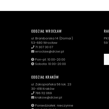
ODDZIAŁ WROCŁAW
RA
ul. Braniborska 14 (Domar)
PKO
53-680 Wrocław
59
71 307 30 07
wroclaw@drzwi.pl
Pon-pt: 10:00-20:00
Sobota: 10:00-20:00
ODDZIAŁ KRAKÓW
ul. Zakopiańska 56 lok. 23
30-418 Kraków
786 112 069
krakow@drzwi.pl
Poniedziałek: nieczynne