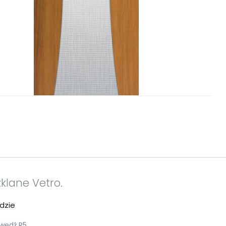
zklane Vetro.
dzie
ędź R5