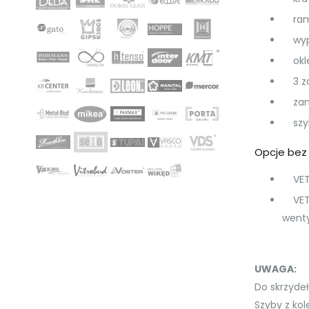
rama
wype
oklei
3 za
zamek
szyb
Opcje bez
VETRO
VETRO
wenty
UWAGA:
Do skrzyde
Szyby z kol