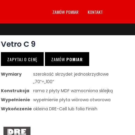
ZAMÓW POMIAR
KONTAKT
Vetro C 9
ZAPYTAJ O CENĘ
ZAMÓW
POMIAR
Wymiary
szerokość skrzydeł: jednoskrzydłowe
„70”÷„100”
Konstrukcja
rama z płyty MDF wzmocniona sklejką
Wypełnienie
wypełnienie płyta wiórowa otworowa
Wykończenie
okleina DRE-Cell lub folia Finish