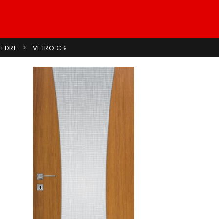
i DRE
VETRO C 9