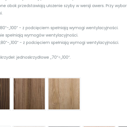
e obok przedstawiają ułożenie szyby w wersji awers. Przy wybor
i.
80”-„100” - z podcięciem spełniają wymogi wentylacyjności.
nie spełniają wymogów wentylacyjności.
„80”-„100” - z podcięciem spełniają wymogi wentylacyjności.
krzydeł: jednoskrzydłowe „70”÷„100”.