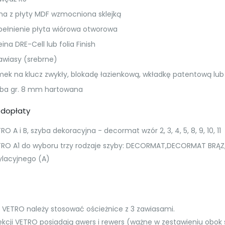
 z płyty MDF wzmocniona sklejką
łnienie płyta wiórowa otworowa
na DRE-Cell lub folia Finish
wiasy (srebrne)
 na klucz zwykły, blokadę łazienkową, wkładkę patentową lu
a gr. 8 mm hartowana
 dopłaty
 A i B, szyba dekoracyjna - decormat wzór 2, 3, 4, 5, 8, 9, 10, 11
 A1 do wyboru trzy rodzaje szyby: DECORMAT,DECORMAT BRĄZ
lacyjnego (A)
ł VETRO należy stosować ościeżnice z 3 zawiasami.
ekcji VETRO posiadają awers i rewers (ważne w zestawieniu obok 