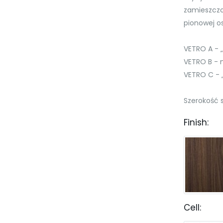
zamieszczon
pionowej os
VETRO A - „
VETRO B - 
VETRO C - 
Szerokość s
Finish:
Cell: