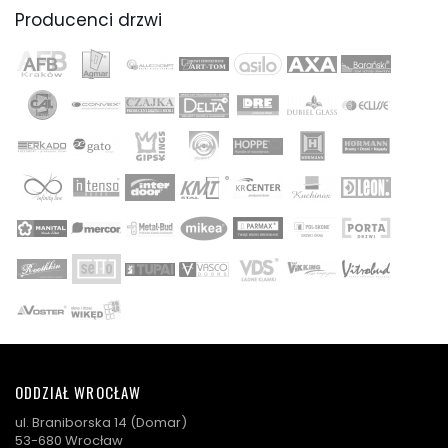
Producenci drzwi
ODDZIAŁ WROCŁAW
ul. Braniborska 14 (Domar)
53-680 Wrocław