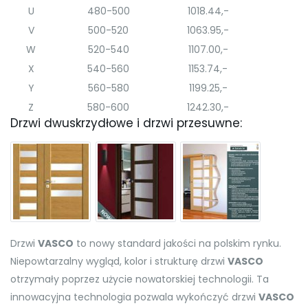
U
480-500
1018.44,-
V
500-520
1063.95,-
W
520-540
1107.00,-
X
540-560
1153.74,-
Y
560-580
1199.25,-
Z
580-600
1242.30,-
Drzwi dwuskrzydłowe i drzwi przesuwne:
Drzwi
VASCO
to nowy standard jakości na polskim rynku.
Niepowtarzalny wygląd, kolor i strukturę drzwi
VASCO
otrzymały poprzez użycie nowatorskiej technologii. Ta
innowacyjna technologia pozwala wykończyć drzwi
VASCO