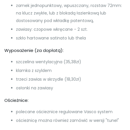
zamek jednopunktowy, wpuszczany, rozstaw 72mm:
na klucz zwykłe, lub z blokadą łazienkową lub
dostosowany pod wkładkę patentową,
zawiasy: czopowe wkręcane - 2 szt.
szkło hartowane satinato lub thela
Wyposażenie (za dopłatą):
szczelina wentylacyjna (35,38zł)
klamka z szyldem
trzeci zawias w skrzydle (18,30zł)
osłonki na zawiasy
Ościeżnice:
polecane ościeznice regulowane Vasco system
ościeżnicę można również zamówić w wersji "tunel"