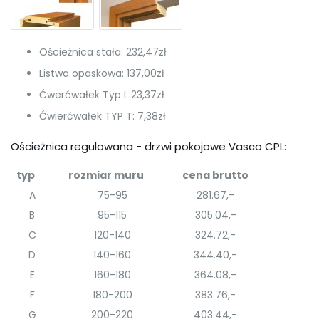
Ościeżnica stała: 232,47zł
Listwa opaskowa: 137,00zł
Ćwerćwałek Typ I: 23,37zł
Ćwierćwałek TYP T: 7,38zł
Ościeżnica regulowana - drzwi pokojowe Vasco CPL:
typ
rozmiar muru
cena brutto
A
75-95
281.67,-
B
95-115
305.04,-
C
120-140
324.72,-
D
140-160
344.40,-
E
160-180
364.08,-
F
180-200
383.76,-
G
200-220
403.44,-