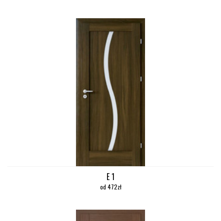
E 1
od 472zł