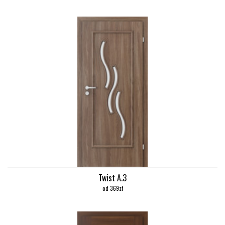
Twist A.3
od 369zł