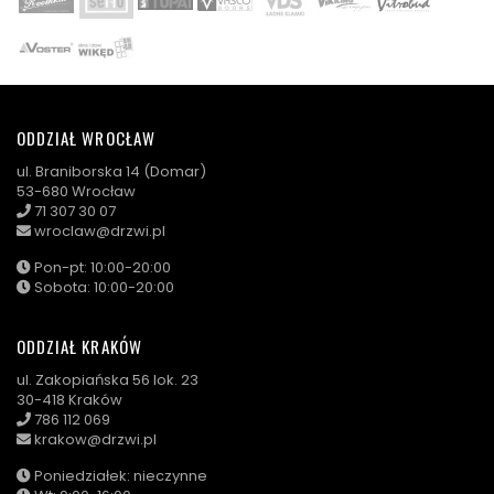
ODDZIAŁ WROCŁAW
ul. Braniborska 14 (Domar)
53-680 Wrocław
71 307 30 07
wroclaw@drzwi.pl
Pon-pt: 10:00-20:00
Sobota: 10:00-20:00
ODDZIAŁ KRAKÓW
ul. Zakopiańska 56 lok. 23
30-418 Kraków
786 112 069
krakow@drzwi.pl
Poniedziałek: nieczynne