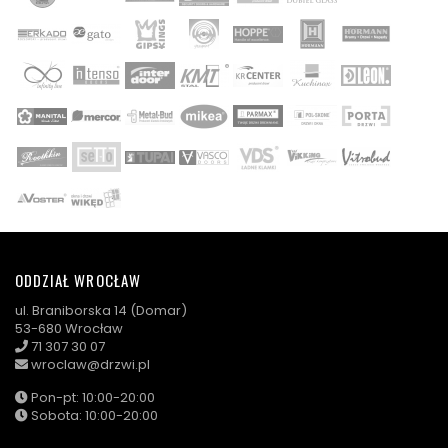
ODDZIAŁ WROCŁAW
ul. Braniborska 14 (Domar)
53-680 Wrocław
71 307 30 07
wroclaw@drzwi.pl
Pon-pt: 10:00-20:00
Sobota: 10:00-20:00