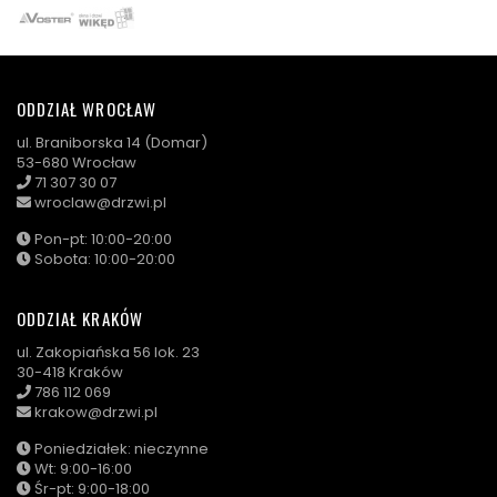
ODDZIAŁ WROCŁAW
ul. Braniborska 14 (Domar)
53-680 Wrocław
71 307 30 07
wroclaw@drzwi.pl
Pon-pt: 10:00-20:00
Sobota: 10:00-20:00
ODDZIAŁ KRAKÓW
ul. Zakopiańska 56 lok. 23
30-418 Kraków
786 112 069
krakow@drzwi.pl
Poniedziałek: nieczynne
Wt: 9:00-16:00
Śr-pt: 9:00-18:00