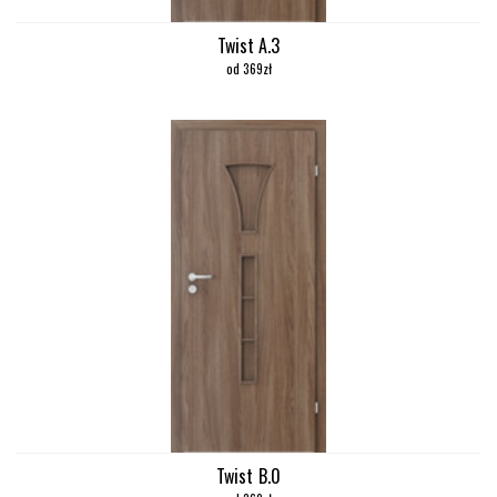
Twist A.3
od 369zł
Twist B.0