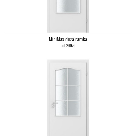
MiniMax duża ramka
od 269zł