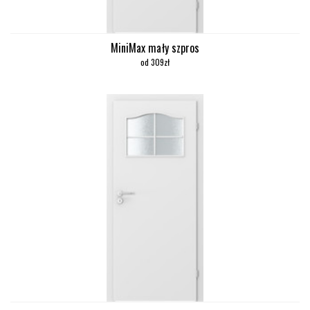
MiniMax mały szpros
od 309zł