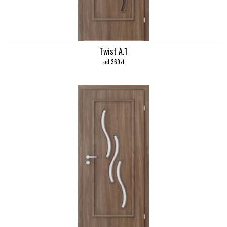
Twist A.1
od 369zł