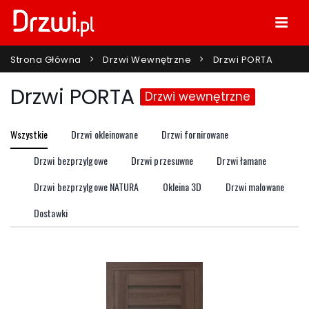
Strona Główna
Drzwi Wewnętrzne
Drzwi PORTA
Drzwi PORTA
Drzwi wewnętrzne
Wszystkie
Drzwi okleinowane
Drzwi fornirowane
Drzwi bezprzylgowe
Drzwi przesuwne
Drzwi łamane
Drzwi bezprzylgowe NATURA
Okleina 3D
Drzwi malowane
Dostawki