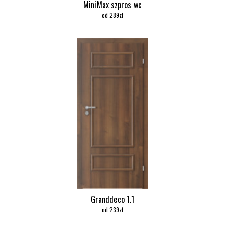
MiniMax szpros wc
od 289zł
Granddeco 1.1
od 239zł