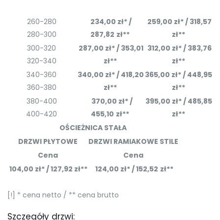
260-280
234,00
zł*
/
259,00
zł*
/ 318,57
280-300
287,82
zł**
zł**
300-320
287,00
zł*
/ 353,01
312,00
zł*
/ 383,76
320-340
zł**
zł**
340-360
340,00
zł*
/ 418,20
365,00
zł*
/ 448,95
360-380
zł**
zł**
380-400
370,00
zł*
/
395,00
zł*
/ 485,85
400-420
455,10
zł**
zł**
OŚCIEŻNICA STAŁA
DRZWI PŁYTOWE
DRZWI RAMIAKOWE STILE
Cena
Cena
104,00 zł* / 127,92 zł**
124,00
zł*
/ 152,52
zł**
[!] * cena netto / ** cena brutto
Szczegóły drzwi: