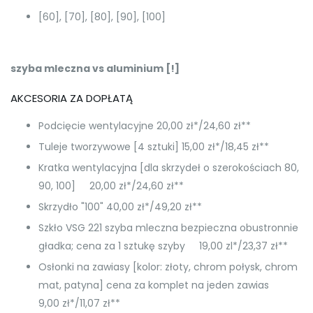
[60], [70], [80], [90], [100]
szyba mleczna vs aluminium [!]
AKCESORIA ZA DOPŁATĄ
Podcięcie wentylacyjne 20,00 zł*/24,60 zł**
Tuleje tworzywowe [4 sztuki] 15,00 zł*/18,45 zł**
Kratka wentylacyjna [dla skrzydeł o szerokościach 80,
90, 100] 20,00 zł*/24,60 zł**
Skrzydło "100" 40,00 zł*/49,20 zł**
Szkło VSG 221 szyba mleczna bezpieczna obustronnie
gładka; cena za 1 sztukę szyby 19,00 zl*/23,37 zł**
Osłonki na zawiasy [kolor: złoty, chrom połysk, chrom
mat, patyna] cena za komplet na jeden zawias
9,00 zł*/11,07 zł**