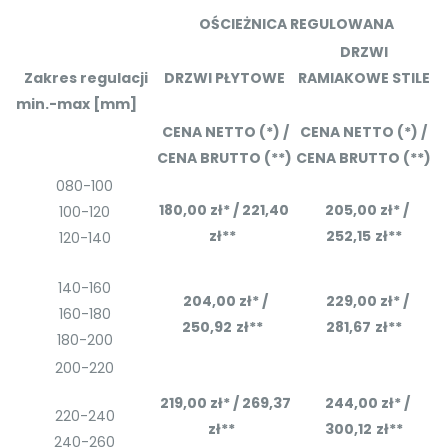
OŚCIEŻNICA REGULOWANA
DRZWI
Zakres regulacji
DRZWI PŁYTOWE
RAMIAKOWE STILE
min.-max [mm]
CENA NETTO (*) /
CENA NETTO (*) /
CENA BRUTTO (**)
CENA BRUTTO (**)
080-100
180,00 zł* / 221,40
205,00
zł*
/
100-120
zł**
252,15
zł**
120-140
140-160
204,00
zł*
/
229,00
zł*
/
160-180
250,92
zł**
281,67
zł**
180-200
200-220
219,00
zł*
/ 269,37
244,00
zł*
/
220-240
zł**
300,12
zł**
240-260