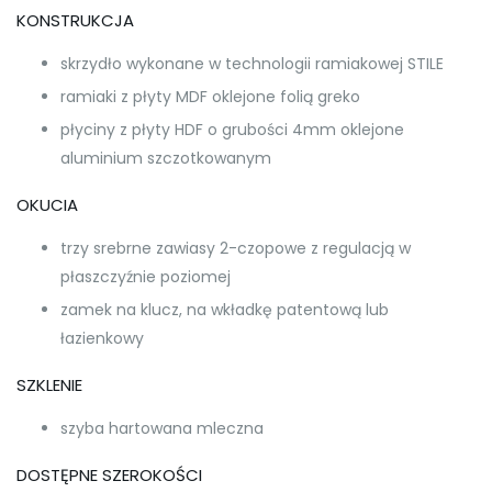
KONSTRUKCJA
skrzydło wykonane w technologii ramiakowej STILE
ramiaki z płyty MDF oklejone folią greko
płyciny z płyty HDF o grubości 4mm oklejone
aluminium szczotkowanym
OKUCIA
trzy srebrne zawiasy 2-czopowe z regulacją w
płaszczyźnie poziomej
zamek na klucz, na wkładkę patentową lub
łazienkowy
SZKLENIE
szyba hartowana mleczna
DOSTĘPNE SZEROKOŚCI